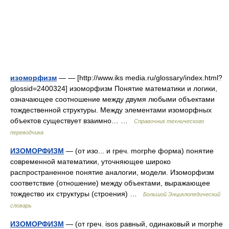
изоморфизм
— — [http://www.iks media.ru/glossary/index.html?
glossid=2400324] изоморфизм Понятие математики и логики,
означающее соотношение между двумя любыми объектами
тождественной структуры. Между элементами изоморфных
объектов существует взаимно… …
Справочник технического
переводчика
ИЗОМОРФИЗМ
— (от изо... и греч. morphe форма) понятие
современной математики, уточняющее широко
распространенное понятие аналогии, модели. Изоморфизм
соответствие (отношение) между объектами, выражающее
тождество их структуры (строения) …
Большой Энциклопедический
словарь
ИЗОМОРФИЗМ
— (от греч. isos равный, одинаковый и morphe