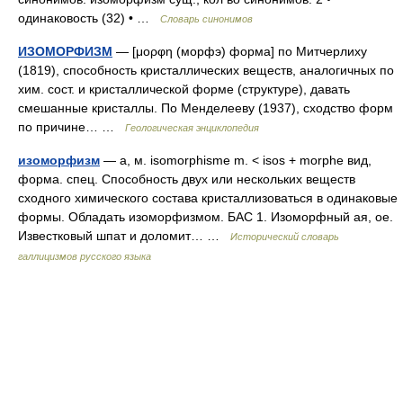
одинаковость (32) • …
Словарь синонимов
ИЗОМОРФИЗМ
— [μορφη (морфэ) форма] по Митчерлиху
(1819), способность кристаллических веществ, аналогичных по
хим. сост. и кристаллической форме (структуре), давать
смешанные кристаллы. По Менделееву (1937), сходство форм
по причине… …
Геологическая энциклопедия
изоморфизм
— а, м. isomorphisme m. < isos + morphe вид,
форма. спец. Способность двух или нескольких веществ
сходного химического состава кристаллизоваться в одинаковые
формы. Обладать изоморфизмом. БАС 1. Изоморфный ая, ое.
Известковый шпат и доломит… …
Исторический словарь
галлицизмов русского языка