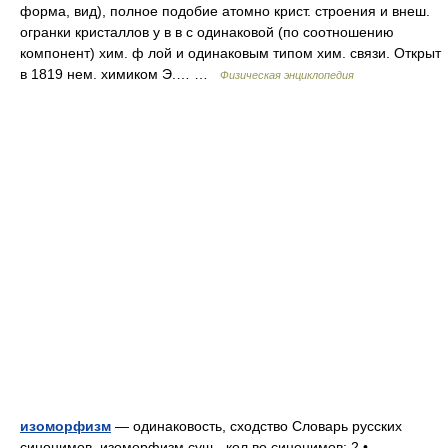
форма, вид), полное подобие атомно крист. строения и внеш.
огранки кристаллов у в в с одинаковой (по соотношению
компонент) хим. ф лой и одинаковым типом хим. связи. Открыт
в 1819 нем. химиком Э.… …
Физическая энциклопедия
изоморфизм
— одинаковость, сходство Словарь русских
синонимов. изоморфизм сущ., кол во синонимов: 2 •